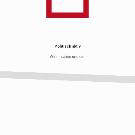
Politisch aktiv
Wir mischen uns ein.
Schleswig-
Holstein
Mecklenburg-
Vorpommern
Hamburg
Bremen