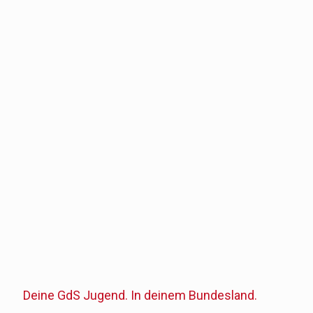
Berlin
Niedersachsen
Brandenburg
Sachsen-
Anhalt
Nordrhein-
Westfalen
Sachsen
Thüringen
Hessen
Rhineland-
Pfalz
Saarland
Bayern
Baden-
Württemberg
Deine GdS Jugend. In deinem Bundesland.