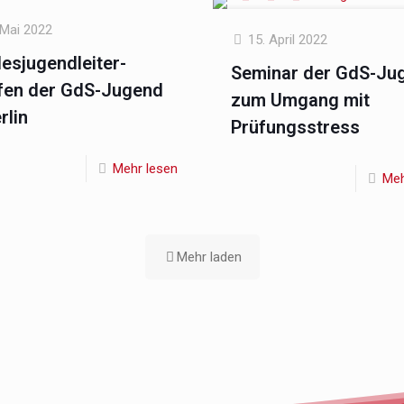
 Mai 2022
15. April 2022
esjugendleiter-
Seminar der GdS-Ju
fen der GdS-Jugend
zum Umgang mit
rlin
Prüfungsstress
Mehr lesen
Meh
Mehr laden