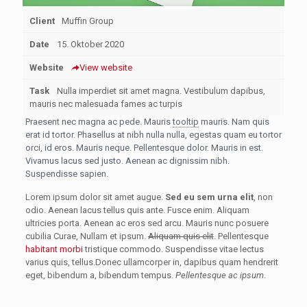
Client
Muffin Group
Date
15. Oktober 2020
Website
View website
Task
Nulla imperdiet sit amet magna. Vestibulum dapibus,
mauris nec malesuada fames ac turpis
Praesent nec magna ac pede. Mauris
tooltip
mauris. Nam quis
erat id tortor. Phasellus at nibh nulla nulla, egestas quam eu tortor
orci, id eros. Mauris neque. Pellentesque dolor. Mauris in est.
Vivamus lacus sed justo. Aenean ac dignissim nibh.
Suspendisse sapien.
Lorem ipsum dolor sit amet augue.
Sed eu sem urna elit
, non
odio. Aenean lacus tellus quis ante. Fusce enim. Aliquam
ultricies porta. Aenean ac eros sed arcu. Mauris nunc posuere
cubilia Curae, Nullam et ipsum.
Aliquam quis elit
. Pellentesque
habitant morbi
tristique commodo. Suspendisse vitae lectus
varius quis, tellus.Donec ullamcorper in, dapibus quam hendrerit
eget, bibendum a, bibendum tempus.
Pellentesque ac ipsum
.