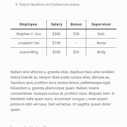
Turpis faucibus orci luctus non purus.
Employee
Salary
Bonus
Supervisor
Stephen C. Cox
$300
$50
Bob
Josephin Tan
$150
–
Annie
Joyce Ming
$200
$35
Andy
Nullam wisi ultricies a, gravida vitae, dapibus risus ante sodales
lectus blandit eu, tempor diam pede cursus vitae, ultricies eu,
faucibus quis, porttitor eros cursus lectus, pellentesque eget,
bibendum a, gravida ullamcorper quam. Nullam viverra
consectetuer. Quisque cursus et, porttitor risus. Aliquam sem. In
hendrerit nulla quam nunc, accumsan congue. Lorem ipsum
primis in nibh vel risus. Sed vel lectus. Ut sagittis, ipsum dolor
quam.