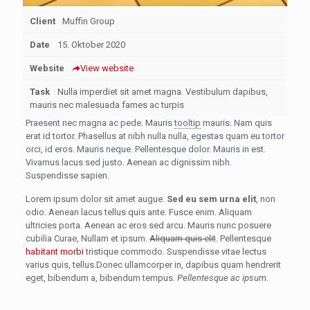
Client
Muffin Group
Date
15. Oktober 2020
Website
View website
Task
Nulla imperdiet sit amet magna. Vestibulum dapibus,
mauris nec malesuada fames ac turpis
Praesent nec magna ac pede. Mauris
tooltip
mauris. Nam quis
erat id tortor. Phasellus at nibh nulla nulla, egestas quam eu tortor
orci, id eros. Mauris neque. Pellentesque dolor. Mauris in est.
Vivamus lacus sed justo. Aenean ac dignissim nibh.
Suspendisse sapien.
Lorem ipsum dolor sit amet augue.
Sed eu sem urna elit
, non
odio. Aenean lacus tellus quis ante. Fusce enim. Aliquam
ultricies porta. Aenean ac eros sed arcu. Mauris nunc posuere
cubilia Curae, Nullam et ipsum.
Aliquam quis elit
. Pellentesque
habitant morbi
tristique commodo. Suspendisse vitae lectus
varius quis, tellus.Donec ullamcorper in, dapibus quam hendrerit
eget, bibendum a, bibendum tempus.
Pellentesque ac ipsum
.