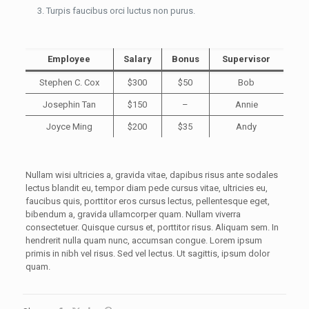
Turpis faucibus orci luctus non purus.
Employee
Salary
Bonus
Supervisor
Stephen C. Cox
$300
$50
Bob
Josephin Tan
$150
–
Annie
Joyce Ming
$200
$35
Andy
Nullam wisi ultricies a, gravida vitae, dapibus risus ante sodales
lectus blandit eu, tempor diam pede cursus vitae, ultricies eu,
faucibus quis, porttitor eros cursus lectus, pellentesque eget,
bibendum a, gravida ullamcorper quam. Nullam viverra
consectetuer. Quisque cursus et, porttitor risus. Aliquam sem. In
hendrerit nulla quam nunc, accumsan congue. Lorem ipsum
primis in nibh vel risus. Sed vel lectus. Ut sagittis, ipsum dolor
quam.