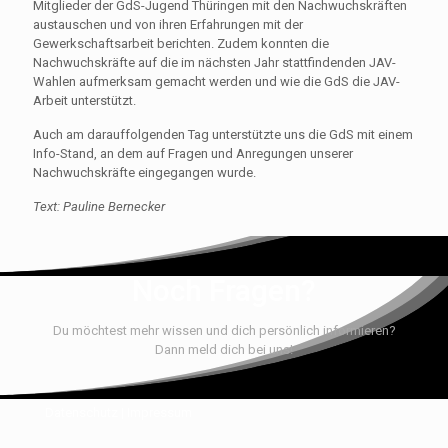
Mitglieder der GdS-Jugend Thüringen mit den Nachwuchskräften
austauschen und von ihren Erfahrungen mit der
Gewerkschaftsarbeit berichten. Zudem konnten die
Nachwuchskräfte auf die im nächsten Jahr stattfindenden JAV-
Wahlen aufmerksam gemacht werden und wie die GdS die JAV-
Arbeit unterstützt.
Auch am darauffolgenden Tag unterstützte uns die GdS mit einem
Info-Stand, an dem auf Fragen und Anregungen unserer
Nachwuchskräfte eingegangen wurde.
Text: Pauline Bernecker
Noch Fragen?
Du möchtest mehr wissen und dich persönlich informieren?
Dann meld dich bei uns!
Datenschutz
|
Impressum