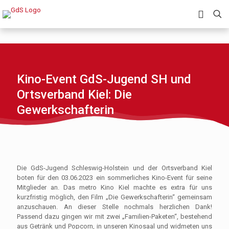
Kino-Event GdS-Jugend SH und
Ortsverband Kiel: Die
Gewerkschafterin
Die GdS-Jugend Schleswig-Holstein und der Ortsverband Kiel
boten für den 03.06.2023 ein sommerliches Kino-Event für seine
Mitglieder an. Das metro Kino Kiel machte es extra für uns
kurzfristig möglich, den Film „Die Gewerkschafterin“ gemeinsam
anzuschauen. An dieser Stelle nochmals herzlichen Dank!
Passend dazu gingen wir mit zwei „Familien-Paketen“, bestehend
aus Getränk und Popcorn, in unseren Kinosaal und widmeten uns