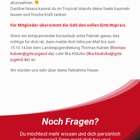
abzusahnen.
Darüber hinaus kannst du im Tropical Islands deine Seele baumeln
lassen und frische Kraft tanken.
Für Mitglieder übernimmt die GdS den vollen Eintrittspreis.
Wenn ein entspannender Kurzurlaub unter Palmen genau das
richtige für dich ist, dann melde dich bitte per Mail bis zum
15.10.14 bei dem Landesjugendleitung Thomas Kubein (
thomas-
kubein@gds-jugend.de
) oder Ilka Klützke (
ilka-kluetzke@gds-
jugend.de
) an.
Wir würden uns sehr über deine Teilnahme freuen.
Noch Fragen?
Du möchtest mehr wissen und dich persönlich
informieren? Dann meld dich bei uns!