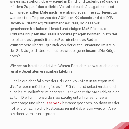
wie es sich gehört, überwiegend in Dirndl und Lederhose) ging es
mit dem Zug auf das beliebte Volksfest nach Stuttgart, um dort
zum wiederholten Male nach Feierabend zusammen zu feiern. Es
war eine tolle Truppe von der AOK, der IKK classic und der DRV
Baden-Württemberg zusammengewürfelt, so dass wir
gemeinsam bei halbem Hendel und einigen Maß Bier neue
Kontakte knüpfen und ältere Kontakte pflegen konnten. Auch der
neue Landesjugendleiter des Beamtenbundes Baden-
Württemberg überzeugte sich von der guten Stimmung im Kreis
der GdS-Jugend. Und so hieß es wieder gemeinsam: „Die Krüge
hoch“!
Wie schon bereits die letzten Wasen-Besuche, so war auch dieser
für alle Beteiligten ein starkes Erlebnis.
Für alle die ebenfalls mit der GdS das Volksfest in Stuttgart mal
„live“ erleben möchten, gibt es im Frühjahr und selbstverständlich
auch beim Volksfest im nächsten Jahr wieder die Möglichkeit dies
zu tun. Die Termine werden rechtzeitig unter hier auf unserer
Homepage und über
Facebook
bekannt gegeben, so dass wieder
hoffentlich zahlreiche Festbesucher mit dabei sein werden. Also
bis dann, zum Frühlingsfest…