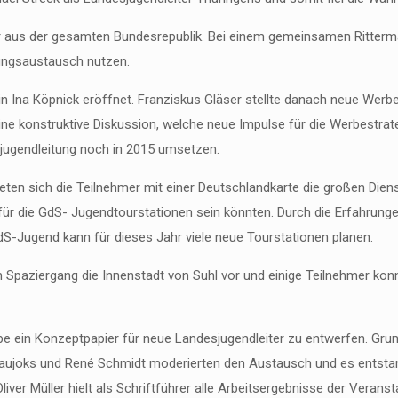
mer aus der gesamten Bundesrepublik. Bei einem gemeinsamen Ritter
ungsaustausch nutzen.
 Ina Köpnick eröffnet. Franziskus Gläser stellte danach neue Werb
ine konstruktive Diskussion, welche neue Impulse für die Werbestra
sjugendleitung noch in 2015 umsetzen.
en sich die Teilnehmer mit einer Deutschlandkarte die großen Diens
 für die GdS- Jugendtourstationen sein könnten. Durch die Erfahrun
GdS-Jugend kann für dieses Jahr viele neue Tourstationen planen.
 Spaziergang die Innenstadt von Suhl vor und einige Teilnehmer konn
 ein Konzeptpapier für neue Landesjugendleiter zu entwerfen. Grun
Naujoks und René Schmidt moderierten den Austausch und es entsta
liver Müller hielt als Schriftführer alle Arbeitsergebnisse der Vera