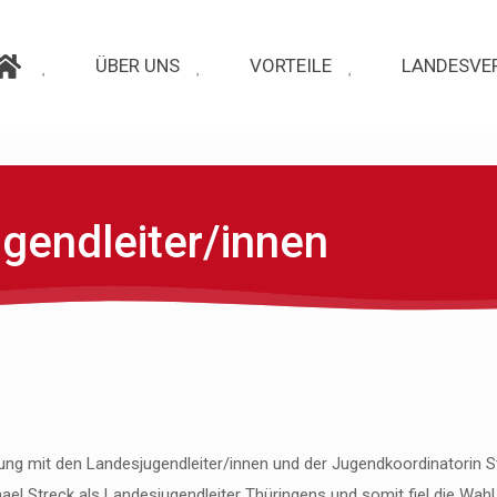
ÜBER UNS
VORTEILE
LANDESVE
gendleiter/innen
itung mit den Landesjugendleiter/innen und der Jugendkoordinator
ael Streck als Landesjugendleiter Thüringens und somit fiel die Wah