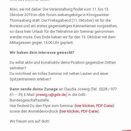
Also, sei mit dabei: Die Veranstaltung findet vom 11. bis 13.
Oktober 2019 im dbb forum siebengebirge in Königswinter-
Thomasberg statt. Der Freitagabend (11. Oktober) ist für die
Anreise und ein erstes gegenseitiges Kennenlernen vorgesehen,
so dass kein Urlaub für die Teilnahme am Seminar genommen
werden muss. Das Ende haben wir für den 13. Oktober mit dem
Mittagessen gegen 14.00 Uhr geplant.
Wir haben dein Interesse geweckt?
Du willst aktiv und konstruktiv deine Position gegenüber Dritten
vertreten?
Du möchtest ein tolles Seminar mit netten Leuten und einer
Spitzentrainerin erleben?
Dann sende deine Zusage
an Claudia Joswig (Tel.: 0228 / 977
61 – 39, E-Mail:
joswig.c@gds.de
) in die GdS-
Bundesgeschäftsstelle.
Hier findest Du den Flyer zum Seminar (
hier klicken, PDF-Datei
)
sowie den Anmeldevordruck (
hier klicken, PDF-Datei
).
Wir freuen uns auf dich!