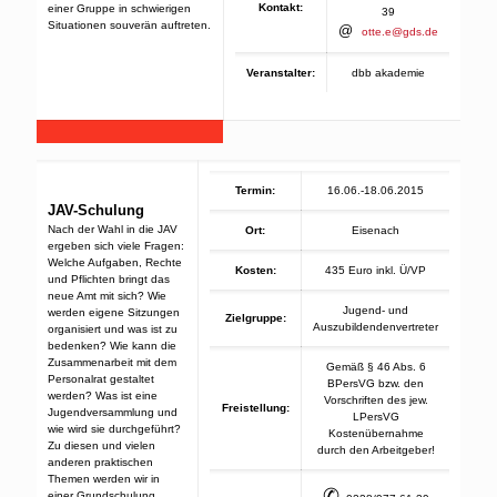
Kontakt:
einer Gruppe in schwierigen
39
Situationen souverän auftreten.
@
otte.e@gds.de
Veranstalter:
dbb akademie
Termin:
16.06.-18.06.2015
JAV-Schulung
Nach der Wahl in die JAV
Ort:
Eisenach
ergeben sich viele Fragen:
Welche Aufgaben, Rechte
Kosten:
435 Euro inkl. Ü/VP
und Pflichten bringt das
neue Amt mit sich? Wie
Jugend- und
werden eigene Sitzungen
Zielgruppe:
Auszubildendenvertreter
organisiert und was ist zu
bedenken? Wie kann die
Zusammenarbeit mit dem
Gemäß § 46 Abs. 6
Personalrat gestaltet
BPersVG bzw. den
werden? Was ist eine
Vorschriften des jew.
Freistellung:
Jugendversammlung und
LPersVG
wie wird sie durchgeführt?
Kostenübernahme
Zu diesen und vielen
durch den Arbeitgeber!
anderen praktischen
Themen werden wir in
✆
einer Grundschulung