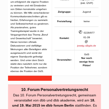
um erfolgreich die eigene Position
(inkl. Ü/VP)
zu vertreten und mit Einwänden
von Dritten konstruktiv umgehen
Zielgruppe:
Jugend
zu können. Mit Hilfe verschiedener
Kommunikationstechniken gilt es
hierbei, Erfahrungen zu sammeln
Freistellung:
keine
und Selbstsicherheit zu gewinnen.
Als praxisnahes, gutes
Trainingsbeispiel wurde in der
✆
0228/977
Vergangenheit das Thema „Beruf
61-39
Kontakt:
und Gewerkschaft“ bewertet.
@
Hieran konnten oftmals
Diskussionen und vielfältige
joswig.c@gds.de
Meinungen aller Beteiligten aktiv
ausgetauscht und somit der
GdS
eigene Standpunkt gefestigt
Nur noch
Veranstalter:
werden. Und unter dem Strich
wenige freie
stärkt dies natürlich nicht nur die
Plätze!
Position der Teilnehmer, sondern
ebenso die Position der GdS.
10. Forum Personalvertretungsrecht
Das 10. Forum Personalvertretungsrecht, gemeinsam
veranstaltet von dbb und dbb akademie, wird am
18.
und 19. Mai 2015 im dbb forum Berlin
stattfinden. Es