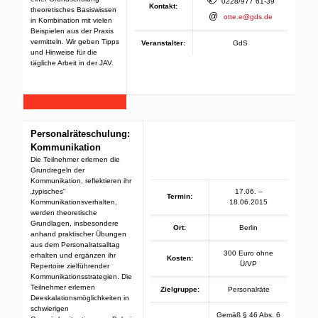
0228/977 61-39
Kontakt:
theoretisches Basiswissen
@
otte.e@gds.de
in Kombination mit vielen
Beispielen aus der Praxis
vermitteln. Wir geben Tipps
Veranstalter:
GdS
und Hinweise für die
tägliche Arbeit in der JAV.
Personalräteschulung:
Kommunikation
Die Teilnehmer erlernen die
Grundregeln der
Kommunikation, reflektieren ihr
„typisches“
17.06. –
Termin:
Kommunikationsverhalten,
18.06.2015
werden theoretische
Grundlagen, insbesondere
Ort:
Berlin
anhand praktischer Übungen
aus dem Personalratsalltag
300 Euro ohne
erhalten und ergänzen ihr
Kosten:
Ü/VP
Repertoire zielführender
Kommunikationsstrategien. Die
Teilnehmer erlernen
Zielgruppe:
Personalräte
Deeskalationsmöglichkeiten in
schwierigen
Gemäß § 46 Abs. 6