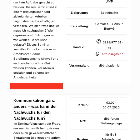
Ü/VP
um ihrer Aufgabe gerecht zu
werden. Dieses Seminar soll zu
einem reibungslosen und
Zielgruppe:
Betriebsräte
zielorientierten Arbeiten
zugunsten der Beschäftigten
Gemäß § 37 Abs. 6
verhelfen. Wo steht was und wo
Freistellung:
BetrVG
muss ich nachgucken? Wie
organisiere ich Sitzungen und
wie werden Beschlüsse
✆
0228/977 61-
gefasst? Dieses Seminar
Kontakt:
39
vermittelt Grundkenntnisse im
@
Arbeitsrecht, damit
otte.e@gds.de
Beteiligungsrechte sinnvoll und
rechtssicher durchgeführt
Veranstalter:
dbb akademie
werden können, vor allem in
sozialen und personellen
Angelegenheiten.
Kommunikation ganz
03.07.-
Termin:
anders – was kann der
05.07.2015
Nachwuchs für den
Nachwuchs tun?
dbb forum
Ort:
Siebengebirge
Im Seminarfokus steht die Frage,
wie man in beruflichen, privaten
oder auch gewerkschaftlichen
für GdS-
Situationen überzeugend auftritt,
Kosten:
Mitglieder frei