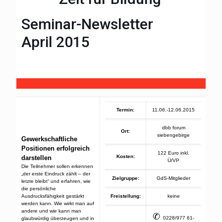
Seminar-Newsletter
April 2015
Termin:
11.06.-12.06.2015
dbb forum
Ort:
siebengebirge
Gewerkschaftliche
Positionen erfolgreich
122 Euro inkl.
Kosten:
darstellen
Ü/VP
Die Teilnehmer sollen erkennen
„der erste Eindruck zählt – der
Zielgruppe:
GdS-Mitglieder
letzte bleibt“ und erfahren, wie
die persönliche
Ausdrucksfähigkeit gestärkt
Freistellung:
keine
werden kann. Wie wirkt man auf
andere und wie kann man
✆
0228/977 61-
glaubwürdig überzeugen und in