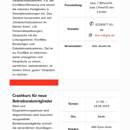
Gesprächssituationen, z.B. bei
bzw. 7 BPersVG,
Konflikten/Beratung und setzen
Freistellung:
bzw. LPersVG der
die erlernten Fertigkeiten in
Länder
Simulationsübungen ein. Das
Seminar konzentriert sich auf
„Gesprächssituationen im
✆
0228/977 61-
kleinen Kreis“, z.B.
Kontakt:
39
Personalratssitzungen,
@
Gespräche mit der
otte.e@gds.de
Leitungsebene, Konflikte,
Beratungen und
Veranstalter:
dbb akademie
Eskalationssituationen. Ziel ist
es, Konflikte zu erkennen,
damit umzugehen und
Gespräche zu einem
sachlichen, zielorientierten, im
besten Sinne „guten“ Gespräch
zu machen.
Crashkurs für neue
Betriebsratsmitglieder
17.06. –
Termin:
Wahl und
19.06.2015
Eingewöhnungsphase sind
abgeschlossen jetzt brauchen
Ort:
Berlin
neugewählte
Betriebsratsmitglieder schnell
480 Euro ohne
die wesentlichen Grundlagen,
Kosten: