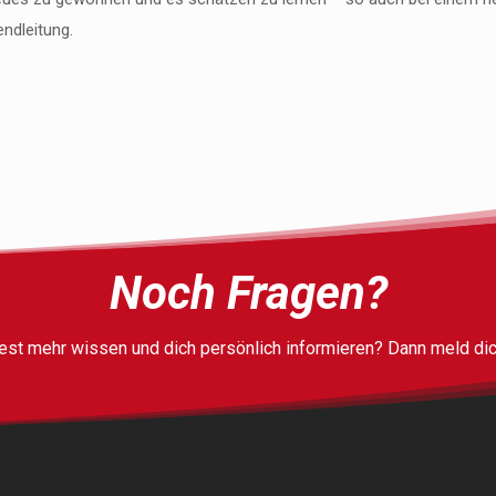
endleitung.
Noch Fragen?
st mehr wissen und dich persönlich informieren? Dann meld dic