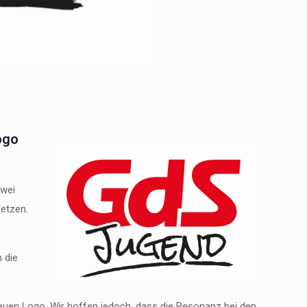
ogo
zwei
etzen.
 die
euen Logo. Wir hoffen jedoch, dass die Resonanz bei den