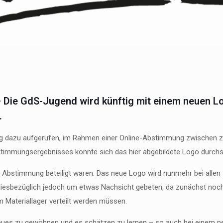
– Die GdS-Jugend wird künftig mit einem neuen L
.
ng dazu aufgerufen, im Rahmen einer Online-Abstimmung zwischen 
timmungsergebnisses konnte sich das hier abgebildete Logo durchs
er Abstimmung beteiligt waren. Das neue Logo wird nunmehr bei allen
diesbezüglich jedoch um etwas Nachsicht gebeten, da zunächst noch
 Materiallager verteilt werden müssen.
Neues zu gewöhnen und es schätzen zu lernen – so auch bei einem n