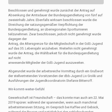
Beschlossen und genehmigt wurde zunächst der Antrag auf
Absenkung der Amtsdauer der Bundesjugendleitung von fünf auf
zweieinhalb Jahre. Ebenfalls wirksam beschlossen wurde die
Streichung der satzungsgemäßen Verpflichtung der
Bundesjugendleitung, an überregionalen Sportturnieren
teilzunehmen. Zwar beschlossen, jedoch nicht genehmigt wurde
dagegen der
Antrag, die Altersgrenze für die Mitgliedschaft in der GdS-Jugend
auf das 35. Lebensjahr anzuheben. Weiterhin nicht genehmigt
wurde der Antrag, die Wählbarkeit für die Bundesjugendleitung
auf nicht
anwesende Mitglieder der GdS-Jugend auszuweiten.
Abgerundet wurde der arbeitsreiche Vormittag durch ein Grußwort
der stellvertretenden Vorsitzenden der dbb-Jugend Liv Grolik und
Ausführungen der Jugendkoordinatorin Stefanie Bitterroff.
Wir-kommt-weiter-Gefühl
Gewerkschaft ist Freundschaft – das konnte man auch am 22. Mai
2019 spüren: während der spannenden, wenn auch manchmal
arbeitsintensiven Sitzung, im Gespräch bei Kaffee und Gebäck,
während der Pausen und natürlich bei den schlafraubenden