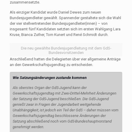
zusammensetzte.
Als einziger Kandidat wur­de Daniel Dewes zum neuen
Bundesjugendleiter gewählt. Spannender gestaltete sich die Wahl
der vier stellvertretenden Bundesjugendleiter(innen) – von
insgesamt fünf Kandidaten setzten sich im ersten Wahlgang Lara
Kruse, Bianca Zuther, Tom Kunert und René Schmidt durch.
Die neu gewählte Bundesjugendleitung mit dem GdS-
Bundesvorsitzenden
Anschließend hatten die Delegierten über vier allge­meine Anträge
an den Ge­werkschaftsjugendtag zu entscheiden.
Wie Satzungsänderungen zustande kommen
Als oberstes Organ der GdS-Jugend kann der
Gewerkschaftsjugendtag mit Zwei-Drittel-Mehrheit Änderungen
der Satzung der GdS-Jugend beschließen. Die GdS-Jugend
genießt zwar in Fragen der Jugendarbeit weitgehende
Unabhängigkeit, ist jedoch ein Teil der GdS – daher müssen vom
Gewerkschaftsjugendtag beschlossene Änderungen der
Satzung abschließend noch vom GdS-Bundeshauptvorstand
genehmigt werden.