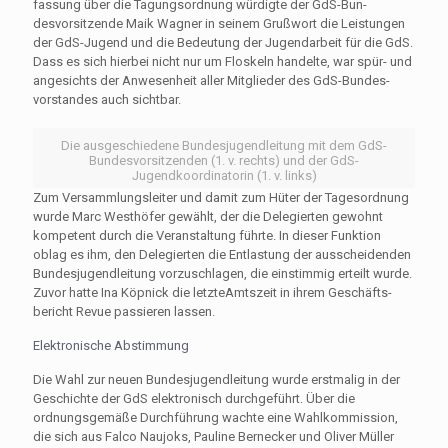
fassung über die Tagungsord­nung würdigte der GdS­-Bun­
desvorsitzende Maik Wagner in seinem Grußwort die Leis­tungen
der GdS-­Jugend und die Bedeutung der Jugendar­beit für die GdS.
Dass es sich hierbei nicht nur um Floskeln handelte, war spür-­ und
ange­sichts der Anwesenheit aller Mitglieder des GdS-­Bundes­
vorstandes auch sichtbar.
Die ausgeschiedene Bundesjugendleitung mit dem GdS-
Bundesvorsitzenden (1. v. rechts) und der GdS-
Jugendkoordinatorin (1. v. links)
Zum Versammlungsleiter und damit zum Hüter der Tagesord­nung
wurde Marc Westhöfer gewählt, der die Delegierten gewohnt
kompetent durch die Veranstaltung führte. In dieser Funktion
oblag es ihm, den Delegierten die Entlastung der ausscheidenden
Bundesju­gendleitung vorzuschlagen, die einstimmig erteilt wurde.
Zu­vor hatte Ina Köpnick die letzteAmtszeit in ihrem Geschäfts­
bericht Revue passieren lassen.
Elektronische Abstimmung
Die Wahl zur neuen Bundesju­gendleitung wurde erstmalig in der
Geschichte der GdS elek­tronisch durchgeführt. Über die
ordnungsgemäße Durchführung wachte eine Wahlkommission,
die sich aus Falco Naujoks, Pauline Bernecker und Oliver Müller